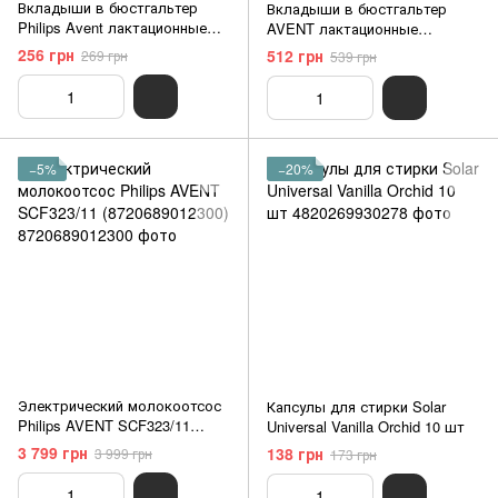
Вкладыши в бюстгальтер
Вкладыши в бюстгальтер
Philips Avent лактационные
AVENT лактационные
одноразовые (SCF254/24) 24
одноразовые (SCF254/61) 60
256 грн
512 грн
269 грн
539 грн
шт (8710103980421)
шт (8710103980438)
−5%
−20%
Электрический молокоотсос
Капсулы для стирки Solar
Philips AVENT SCF323/11
Universal Vanilla Orchid 10 шт
(8720689012300)
3 799 грн
138 грн
3 999 грн
173 грн