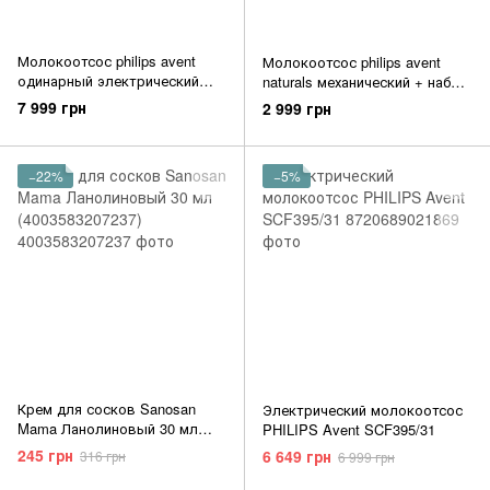
Молокоотсос philips avent
Молокоотсос philips avent
одинарный электрический
naturals механический + набор
(scf395/11) (8710103906162)
для грудного вскармливания
7 999 грн
2 999 грн
(scf430/16) (8710103952664)
−22%
−5%
Крем для сосков Sanosan
Электрический молокоотсос
Mama Ланолиновый 30 мл
PHILIPS Avent SCF395/31
(4003583207237)
245 грн
6 649 грн
316 грн
6 999 грн