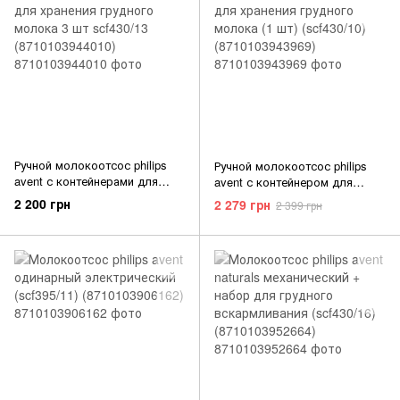
Ручной молокоотсос philips
Ручной молокоотсос philips
avent с контейнерами для
avent с контейнером для
хранения грудного молока 3
хранения грудного молока (1
2 200 грн
2 279 грн
2 399 грн
шт scf430/13 (8710103944010)
шт) (scf430/10)
(8710103943969)