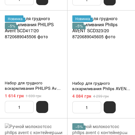
Новинка
Новинка
−5%
−5%
Набор для грудного
Набор для грудного
вскармливания PHILIPS Avent
вскармливания Philips AVENT
SCD417/20
SCD323/20
1 614 грн
4 084 грн
1 699 грн
4 299 грн
−5%