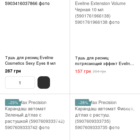
Тушь для ресниц Eveline
Тушь для ресниц
Cosmetics Sexy Eyes 8 мл
потрясающий эффект Eveline
Extension Volume Черная 10
287 грн
157 грн
204 грн
мл (5901761966138)
−23%
−28%