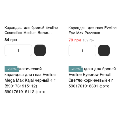
Карандаш для бровей Eveline
Карандаш для глаз Eveline
Cosmetics Medium Brown
Eye Max Precision
серии EYEBROW PENCIL
автоматический с
84 грн
79 грн
109 грн
(5901761991680)
растушевкой Черный 8.3 г
(5907609333704)
−23%
−35%