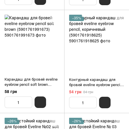
−35%
Карандаш для бровей eveline
Контурный карандаш для
eyebrow pencil soft brown
бровей eveline eyebrow pencil,
(5901761991673)
коричневый (5901761918625)
58 грн
54 грн
84 грн
−26%
−26%