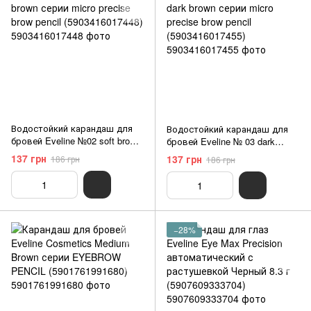
Водостойкий карандаш для
Водостойкий карандаш для
бровей Eveline №02 soft brown
бровей Eveline № 03 dark
серии micro precise brow pencil
brown серии micro precise brow
137 грн
137 грн
186 грн
186 грн
(5903416017448)
pencil (5903416017455)
−28%