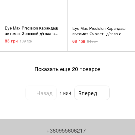
Eye Max Precision Карандаш
Eye Max Precision Карандаш
автомат Зеленый д/глаз с
автомат Фиолет. д/глаз с
растушкой (5907609333742)
растуш. (5907609333735)
83 грн
68 грн
109 грн
94 грн
Показать еще 20 товаров
Назад
Вперед
1
из 4
+380955606217