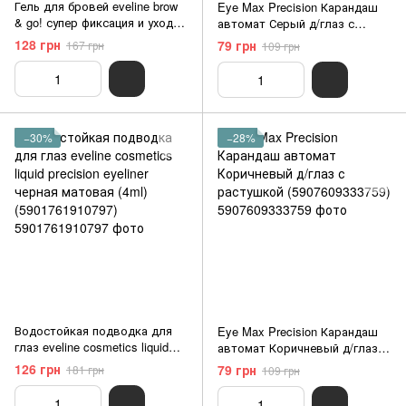
Гель для бровей eveline brow
Eye Max Precision Карандаш
& go! супер фиксация и уход
автомат Серый д/глаз с
прозрачный (6 мл)
растушкой (5907609333711)
128 грн
79 грн
167 грн
109 грн
(5903416017462)
−30%
−28%
Водостойкая подводка для
Eye Max Precision Карандаш
глаз eveline cosmetics liquid
автомат Коричневый д/глаз с
precision eyeliner черная
растушкой (5907609333759)
126 грн
79 грн
181 грн
109 грн
матовая (4ml) (5901761910797)