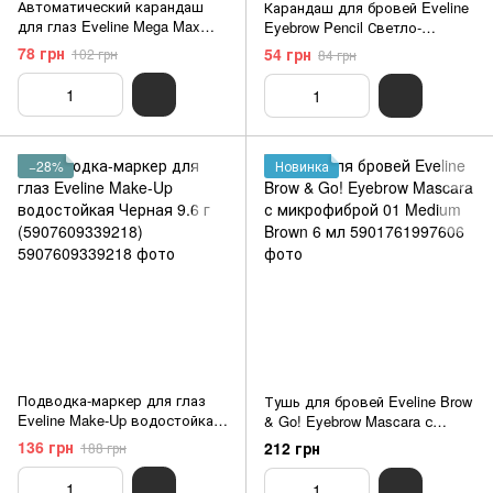
Автоматический карандаш
Карандаш для бровей Eveline
для глаз Eveline Mega Max
Eyebrow Pencil Светло-
Kajal черный 4 г
коричневый 4 г
78 грн
54 грн
102 грн
84 грн
(5901761915112)
−28%
Новинка
Подводка-маркер для глаз
Тушь для бровей Eveline Brow
Eveline Make-Up водостойкая
& Go! Eyebrow Mascara с
Черная 9.6 г (5907609339218)
микрофиброй 01 Medium
136 грн
212 грн
188 грн
Brown 6 мл