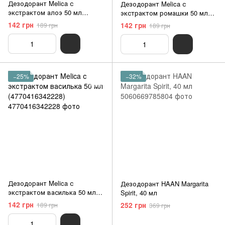
Дезодорант Melica с
Дезодорант Melica с
экстрактом алоэ 50 мл
экстрактом ромашки 50 мл
(4770416342235)
(4770416342211)
142 грн
142 грн
189 грн
189 грн
−25%
−32%
Дезодорант Melica с
Дезодорант HAAN Margarita
экстрактом василька 50 мл
Spirit, 40 мл
(4770416342228)
142 грн
252 грн
189 грн
369 грн