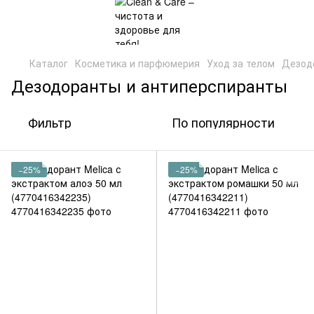
Каталог
Косметика и парфюмерия
Уход за телом
Дезод
Дезодоранты и антиперспиранты
Фильтр
По популярности
−25%
−25%