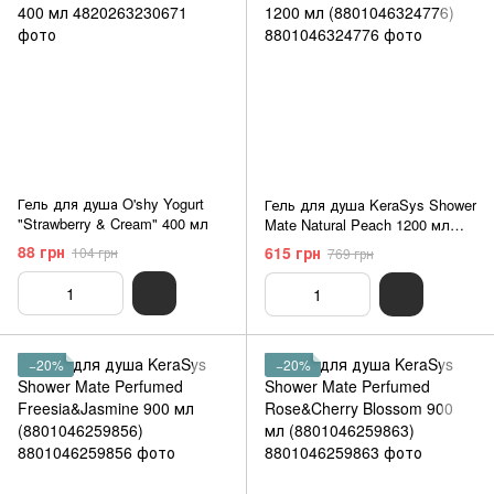
Гель для душа O'shy Yogurt
Гель для душа KeraSys Shower
"Strawberry & Cream" 400 мл
Mate Natural Peach 1200 мл
(8801046324776)
88 грн
615 грн
104 грн
769 грн
−20%
−20%