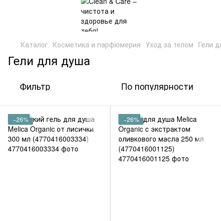
Каталог
Косметика и парфюмерия
Уход за телом
Гели д
Гели для душа
Фильтр
По популярности
−26%
−26%