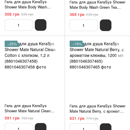
Гель для душа KeraSys
Гель для душа KeraSys Shower
Shower Mate Body Wash
Mate Body Wash Green Tea
Chamomile Ромашка, 550 мл
Зеленый чай , 550 мл
308 грн
369 грн
539 грн
539 грн
(8801046861523)
(8801046861516)
−23%
−19%
Гель для душа KeraSys
Гель для душа KeraSys Shower
Shower Mate Natural Clean
Mate Natural Berry, с ароматом
Cotton с хлопком, 1,2 л
клюквы, 1200 мл
591 грн
631 грн
769 грн
775 грн
(8801046307458)
(8801046307465)