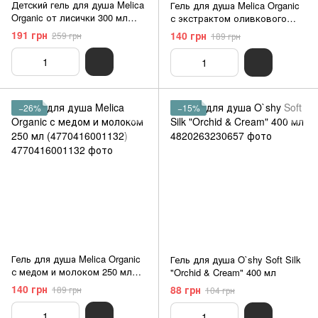
Детский гель для душа Melica
Гель для душа Melica Organic
Organic от лисички 300 мл
с экстрактом оливкового
(4770416003334)
масла 250 мл (4770416001125)
191 грн
140 грн
259 грн
189 грн
−26%
−15%
Гель для душа Melica Organic
Гель для душа O`shy Soft Silk
с медом и молоком 250 мл
"Orchid & Cream" 400 мл
(4770416001132)
140 грн
88 грн
189 грн
104 грн