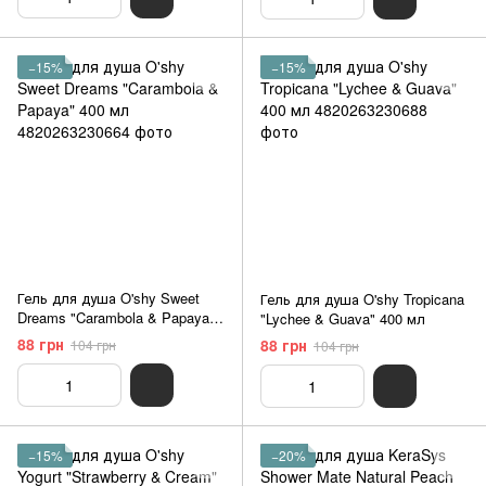
−15%
−15%
Гель для душа O'shy Sweet
Гель для душа O'shy Tropicana
Dreams "Carambola & Papaya"
"Lychee & Guava" 400 мл
400 мл
88 грн
88 грн
104 грн
104 грн
−15%
−20%