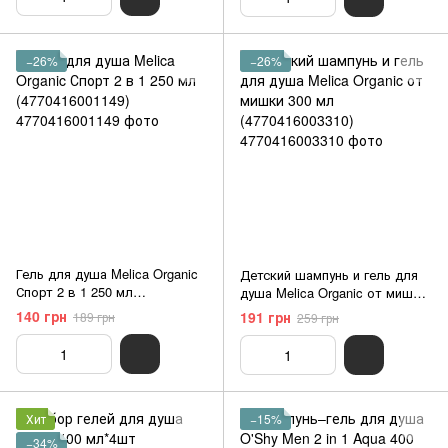
−26%
−26%
Гель для душа Melica Organic
Детский шампунь и гель для
Спорт 2 в 1 250 мл
душа Melica Organic от мишки
(4770416001149)
300 мл (4770416003310)
140 грн
191 грн
189 грн
259 грн
Хит
−15%
−34%