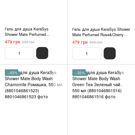
Гель для душа KeraSys
Гель для душа KeraSys Shower
Shower Mate Perfumed
Mate Perfumed Rose&Cherry
Freesia&Jasmine 900 мл
Blossom 900 мл
479 грн
479 грн
599 грн
599 грн
(8801046259856)
(8801046259863)
−43%
−32%