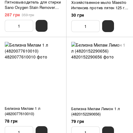
Пятновыводитель для стирки
Хозяйственное мыло Maestro
Sano Oxygen Stain Remover
Интенсив против пятен 125 г
(750 мл) (7290005430602)
(4820195502600)
287 грн
30 грн
359 грн
Белизна Милам 1 л
Белизна Милам Лимон 1 л
(4820077610010)
(4820152290656)
78 грн
79 грн