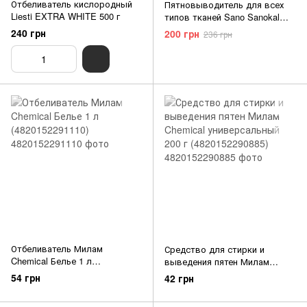
Отбеливатель кислородный
Пятновыводитель для всех
Liesti EXTRA WHITE 500 г
типов тканей Sano Sanokal
(750 мл) (7290000286921)
240 грн
200 грн
236 грн
Отбеливатель Милам
Средство для стирки и
Chemical Белье 1 л
выведения пятен Милам
(4820152291110)
Chemical универсальный 200 г
54 грн
42 грн
(4820152290885)