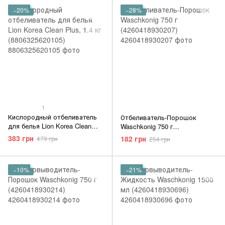
−20%
−28%
1
Кислородный отбеливатель
Отбеливатель-Порошок
для белья Lion Korea Clean
Waschkonig 750 г
Plus, 1.4 кг (8806325620105)
(4260418930207)
383 грн
182 грн
479 грн
254 грн
−10%
−21%