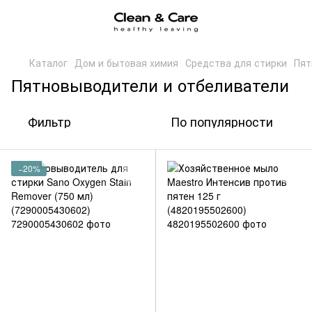
Каталог
Дом и бытовая химия
Средства для стирки
Пят
Пятновыводители и отбеливатели
Фильтр
По популярности
−20%