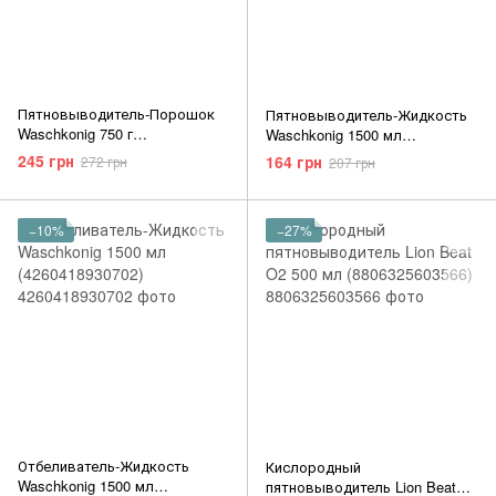
Пятновыводитель-Порошок
Пятновыводитель-Жидкость
Waschkonig 750 г
Waschkonig 1500 мл
(4260418930214)
(4260418930696)
245 грн
164 грн
272 грн
207 грн
−10%
−27%
Отбеливатель-Жидкость
Кислородный
Waschkonig 1500 мл
пятновыводитель Lion Beat