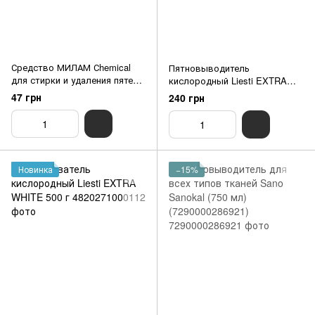
Средство МИЛАМ Сhemical
Пятновыводитель
для стирки и удаления пятен
кислородный Liesti EXTRA
для цветного белья 200 г
OXY 500 г
47 грн
240 грн
(4820152290878)
Новинка
−15%