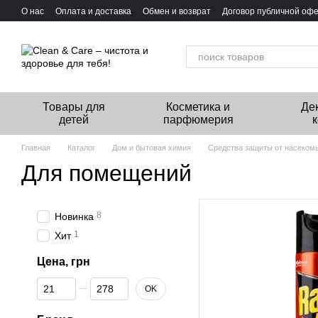
Перейти к основному контенту
О нас
Оплата и доставка
Обмен и возврат
Договор публичной оф
Товары для
Косметика и
Де
детей
парфюмерия
Главная
Каталог
Дом и бытовая химия
Средства защиты от насеком
Для помещений
8
Новинка
1
Хит
Цена, грн
От Цена, грн
До Цена, грн
OK