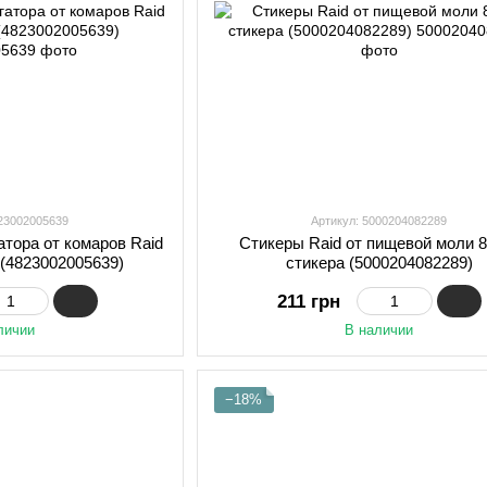
823002005639
Артикул: 5000204082289
тора от комаров Raid
Стикеры Raid от пищевой моли 8
 (4823002005639)
стикера (5000204082289)
211 грн
личии
В наличии
−18%