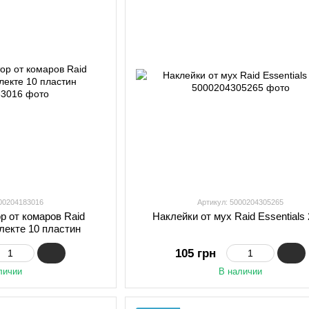
000204183016
Артикул: 5000204305265
р от комаров Raid
Наклейки от мух Raid Essentials
лекте 10 пластин
105 грн
личии
В наличии