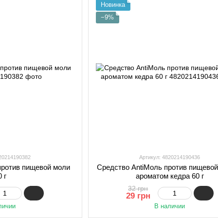
Новинка
−9%
820214190382
Артикул: 4820214190436
против пищевой моли
Средство AntiМоль против пищевой
0 г
ароматом кедра 60 г
32 грн
29 грн
личии
В наличии