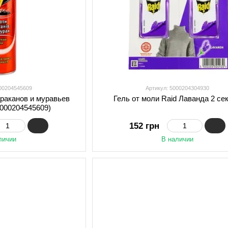
000204545609
Артикул: 5000204304930
араканов и муравьев
Гель от моли Raid Лаванда 2 се
5000204545609)
152 грн
личии
В наличии