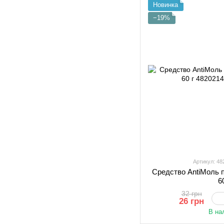
Новинка
−19%
Артикул: 4
Средство AntiМоль 
6
32 грн
26 грн
В на