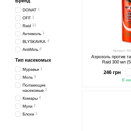
Бренд
1
DONAT
1
OFF
21
Raid
1
Антимоль
4
BLYSKAVKA
6
AntiМіль
Артикул: 5
Аэрозоль против т
Тип насекомых
Raid 300 мл (
1
Муравьи
246 грн
3
Моль
В на
Ползающие
2
насекомые
4
Комары
2
Мухи
1
Блохи