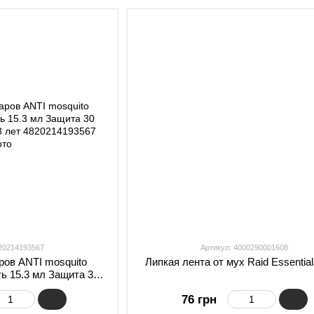
820214193567
Артикул: 4000290001608
ров ANTI mosquito
Липкая лента от мух Raid Essentia
ь 15.3 мл Защита 30
етей от 3 лет
76 грн