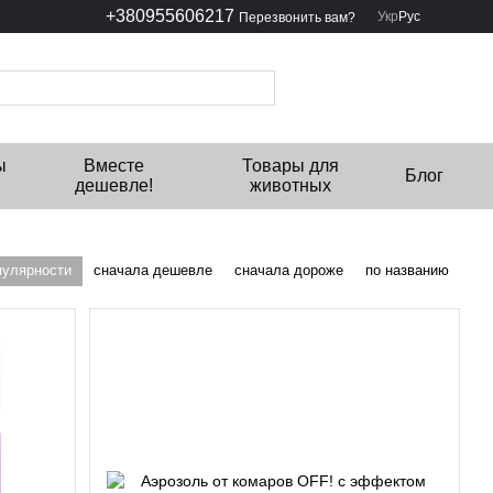
+380955606217
Укр
Рус
Перезвонить вам?
ы
Вместе
Товары для
Блог
дешевле!
животных
пулярности
сначала дешевле
сначала дороже
по названию