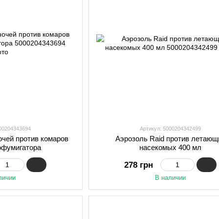
000204343694
Артикул: 5000204342499
очей против комаров
Аэрозоль Raid против летающ
офумигатора
насекомых 400 мл
278 грн
личии
В наличии