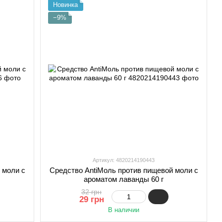
Новинка
−9%
Артикул: 4820214190443
 моли с
Средство AntiМоль против пищевой моли с
ароматом лаванды 60 г
32 грн
29 грн
В наличии