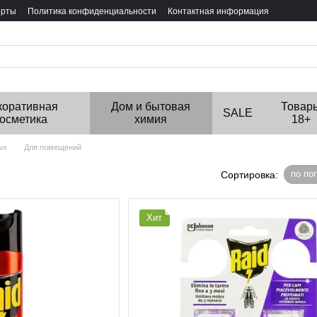
ерты
Политика конфиденциальности
Контактная информация
коративная
Дом и бытовая
Товар
SALE
косметика
химия
18+
ых
Для помещений
по по
Сортировка:
Хит