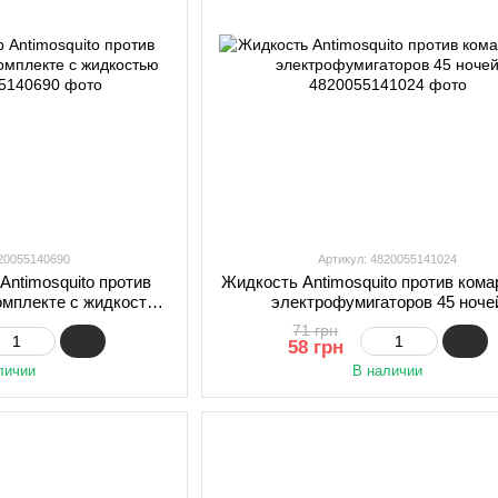
820055140690
Артикул: 4820055141024
Antimosquito против
Жидкость Antimosquito против кома
комплекте с жидкостью
электрофумигаторов 45 ноче
 мл
71 грн
58 грн
личии
В наличии