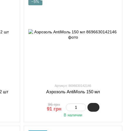
−5%
Артикул: 8696630142146
 2 шт
Аэрозоль AntiМоль 150 мл
96 грн
91 грн
В наличии