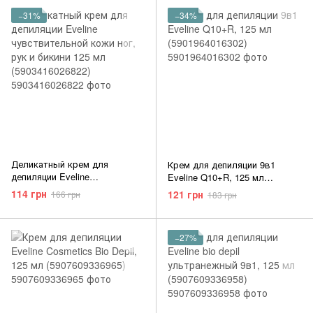
−31%
−34%
Деликатный крем для
Крем для депиляции 9в1
депиляции Eveline
Eveline Q10+R, 125 мл
чувствительной кожи ног, рук
(5901964016302)
114 грн
121 грн
166 грн
183 грн
и бикини 125 мл
(5903416026822)
−27%