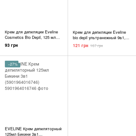
Крем для депиляции Eveline
Крем для депиляции Eveline
Cosmetics Bio Depil, 125 мл
bio depil ультранежный 9в1,
(5907609336965)
125 мл (5907609336958)
93 грн
121 грн
167 грн
−27%
EVELINE Крем депиляторный
125мл Бикини 3в1