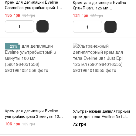
Крем для депиляции Eveline
Крем для депиляции Eveline
Cosmetics ультрабыстрый 125
Q10+R 8в1, 125 мл
мл (5901964016739)
(5907609313133)
135 грн
121 грн
184 грн
183 грн
−23%
Крем для депиляции Eveline
Ультранежный депиляторный
ультрабыстрый 3 минуты 100
крем для тела Eveline 3в1 Just
мл (5901964051556)
Epil 125 мл (5901964016555)
106 грн
72 грн
139 грн