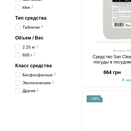
2
klee
Тип средства
4
Таблетки
Объем / Вес
1
2.25 кг
Артикул: 4
1
600 г
Средство San Clea
посуды в посудом
Класс средства
(482000
664 грн
2
Бесфосфатные
В на
1
Экологические
1
Другие
−34%