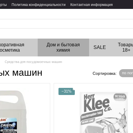
ерты
Политика конфиденциальности
Контактная информация
коративная
Дом и бытовая
Товар
SALE
косметика
химия
18+
Средства для посудомоечных машин
ных машин
по по
Сортировка:
−31%