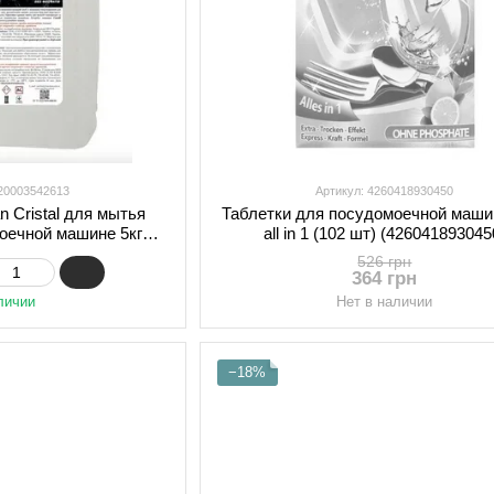
820003542613
Артикул: 4260418930450
n Cristal для мытья
Таблетки для посудомоечной маши
оечной машине 5кг
all in 1 (102 шт) (426041893045
3542613)
526 грн
364 грн
личии
Нет в наличии
−18%