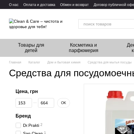
Перейти к основному контенту
О нас
Оплата и доставка
Обмен и возврат
Договор публичной оф
Товары для
Косметика и
Де
детей
парфюмерия
Главная
Каталог
Дом и бытовая химия
Средства для мытья посуды
Средства для посудомоеч
Цена, грн
От Цена, грн
До Цена, грн
OK
Бренд
2
Dr.Prakti
1
San Clean