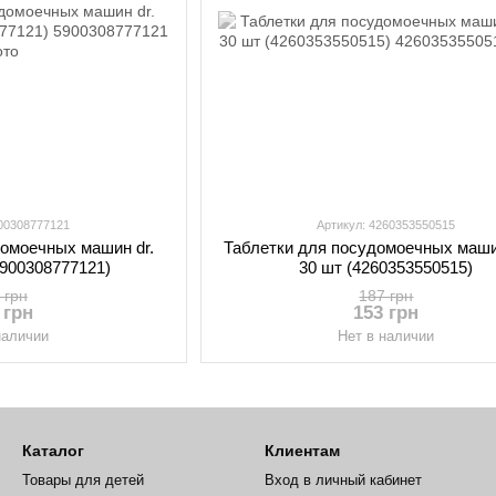
900308777121
Артикул: 4260353550515
домоечных машин dr.
Таблетки для посудомоечных маши
(5900308777121)
30 шт (4260353550515)
 грн
187 грн
 грн
153 грн
наличии
Нет в наличии
Каталог
Клиентам
Товары для детей
Вход в личный кабинет