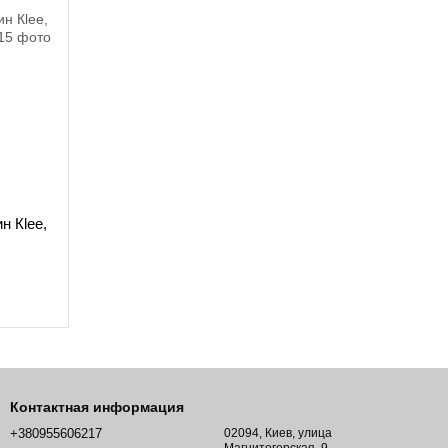
н Кlee,
Контактная информация
+380955606217
02094, Киев, улица