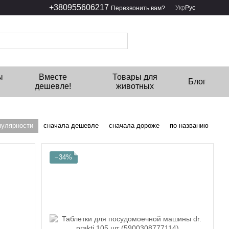
+380955606217
Укр
Рус
Перезвонить вам?
ы
Вместе
Товары для
Блог
дешевле!
животных
пулярности
сначала дешевле
сначала дороже
по названию
−34%