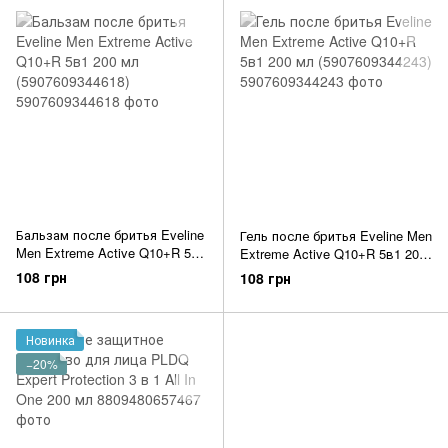
Бальзам после бритья Eveline
Гель после бритья Eveline Men
Men Extreme Active Q10+R 5в1
Extreme Active Q10+R 5в1 200
200 мл (5907609344618)
мл (5907609344243)
108 грн
108 грн
Новинка
−20%