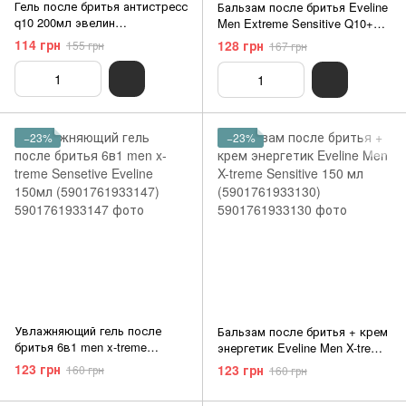
Гель после бритья антистресс
Бальзам после бритья Eveline
q10 200мл эвелин
Men Extreme Sensitive Q10+R
(5901964111816)
5в1 200 мл (5907609344601)
114 грн
128 грн
155 грн
167 грн
−23%
−23%
Увлажняющий гель после
Бальзам после бритья + крем
бритья 6в1 men x-treme
энергетик Eveline Men X-treme
Sensetive Eveline 150мл
Sensitive 150 мл
123 грн
123 грн
160 грн
160 грн
(5901761933147)
(5901761933130)