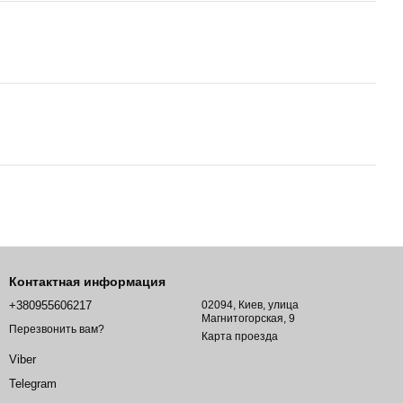
Контактная информация
+380955606217
02094, Киев, улица
Магнитогорская, 9
Перезвонить вам?
Карта проезда
Viber
Telegram