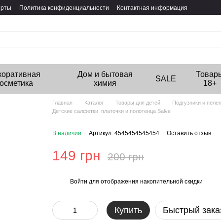
ерты
Политика конфиденциальности
Контактная информация
коративная
Дом и бытовая
Товар
SALE
косметика
химия
18+
Главная
Каталог
Товары для детей
Подгузники и пеле
Детские салфетки, платочки и полотенца Salve
В наличии
Артикул: 4545454545454
Оставить отзыв
149 грн
200 грн
Войти
для отображения накопительной скидки
%
Купить
Быстрый зака