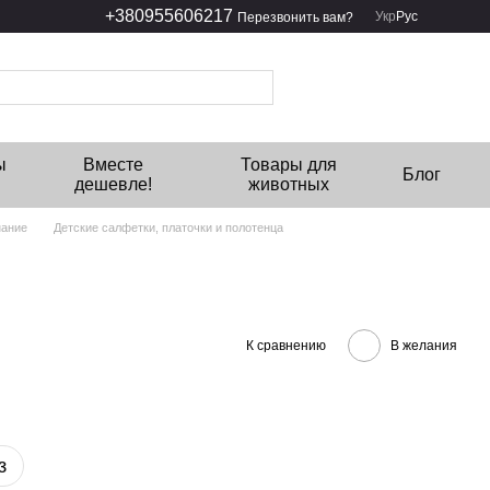
+380955606217
Укр
Рус
Перезвонить вам?
ы
Вместе
Товары для
Блог
дешевле!
животных
нание
Детские салфетки, платочки и полотенца
К сравнению
В желания
з