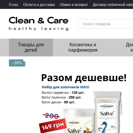
Перейти к основному контенту
О нас
Оплата и доставка
Обмен и возврат
Договор публичной оф
Товары для
Косметика и
Де
детей
парфюмерия
−26%