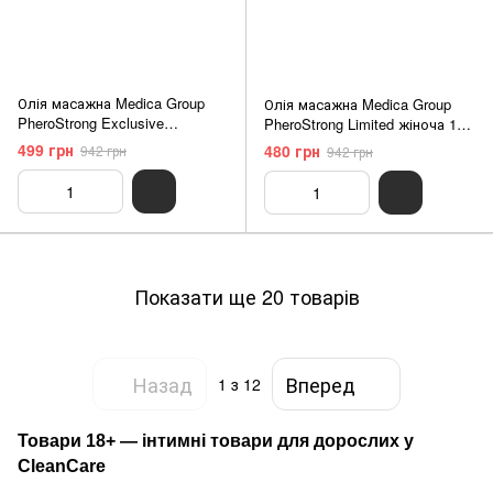
Олія масажна Medica Group
Олія масажна Medica Group
PheroStrong Exclusive
PheroStrong Limited жіноча 100
чоловіча 100 мл
мл
499 грн
480 грн
942 грн
942 грн
Показати ще 20 товарів
Назад
Вперед
1
з 12
Товари 18+ — інтимні товари для дорослих у
CleanCare