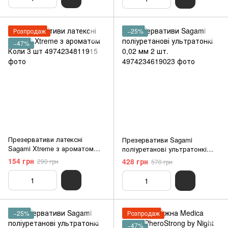
Розпродаж
−25%
−47%
Презервативи латексні
Презервативи Sagami
Sagami Xtreme з ароматом
поліуретанові ультратонкі
Коли 3 шт
0,02 мм 2 шт.
154 грн
428 грн
290 грн
570 грн
−25%
Розпродаж
−47%