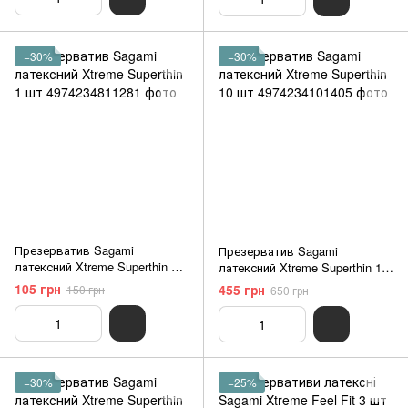
−30%
−30%
Презерватив Sagami
Презерватив Sagami
латексний Xtreme Superthin 1
латексний Xtreme Superthin 10
шт
шт
105 грн
455 грн
150 грн
650 грн
−30%
−25%