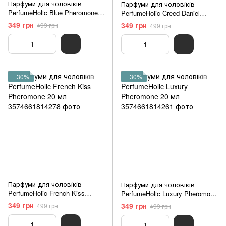
Парфуми для чоловіків
Парфуми для чоловіків
PerfumeHolic Blue Pheromone
PerfumeHolic Creed Daniel
20 мл
Pheromone 20 мл
349 грн
349 грн
499 грн
499 грн
−30%
−30%
Парфуми для чоловіків
Парфуми для чоловіків
PerfumeHolic French Kiss
PerfumeHolic Luxury Pheromone
Pheromone 20 мл
20 мл
349 грн
349 грн
499 грн
499 грн