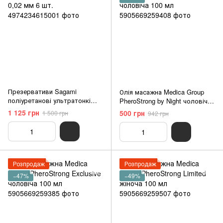
Презервативи Sagami
Олія масажна Medica Group
поліуретанові ультратонкі
PheroStrong by Night чоловіча
0,02 мм 6 шт.
100 мл
1 125 грн
500 грн
1 500 грн
942 грн
Розпродаж
Розпродаж
−47%
−49%