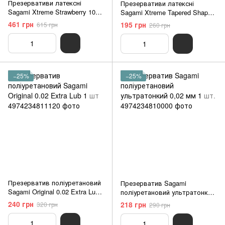
Презервативи латексні
Презервативи латексні
Sagami Xtreme Strawberry 10
Sagami Xtreme Tapered Shapе 3
шт
шт
461 грн
195 грн
615 грн
260 грн
−25%
−25%
Презерватив поліуретановий
Презерватив Sagami
Sagami Original 0.02 Extra Lub
поліуретановий ультратонкий
1 шт
0,02 мм 1 шт.
240 грн
218 грн
320 грн
290 грн