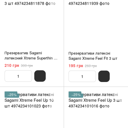
Презерватив Sagami
Презервативи латексні
латексний Xtreme Superthin 3
Sagami Xtreme Feel Fit 3 шт
шт
210 грн
195 грн
300 грн
260 грн
−25%
−25%