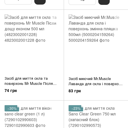
Засіб для миття скла та
Засіб миючий Mr.Muscle
поверхонь Mr Muscle Після
Лаванда для скла і поверхонь
дощу економ 500 мл
змінна пляшка 500мл
74 грн
83 грн
(4823002001228)
(5000204159264)
−30%
−23%