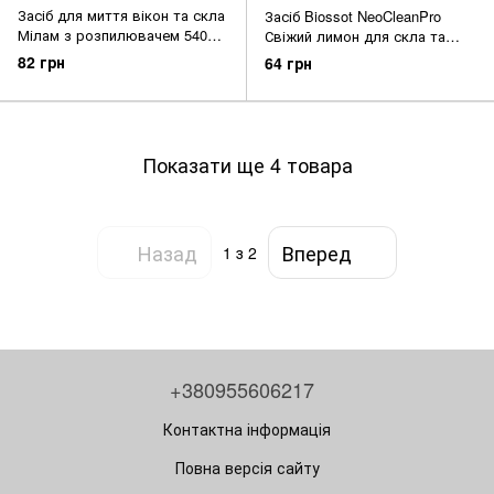
Засіб для миття вікон та скла
Засіб Biossot NeoCleanPro
Мілам з розпилювачем 540
Свіжий лимон для скла та
мл (4820077610249)
дзеркал 750 мл
82 грн
64 грн
(4820255110721)
Показати ще 4 товара
Назад
Вперед
1
з 2
+380955606217
Контактна інформація
Повна версія сайту