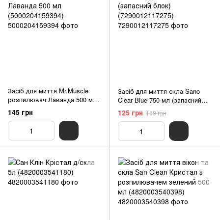
Засіб для миття Mr.Muscle
Засіб для миття скла Sano
розпилювач Лаванда 500 мл
Clear Blue 750 мл (запасний
(5000204159394)
блок) (7290012117275)
145 грн
125 грн
159 грн