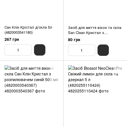
Сан Клін Крістал д/скла 5л
Засіб для миття вікон та скла
(4820003541180)
San Clean Кристал з
розпилювачем зелений 500
267 грн
80 грн
мл (4820003540398)