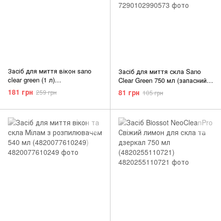
Засіб для миття вікон sano
Засіб для миття скла Sano
clear green (1 л)
Clear Green 750 мл (запасний
(7290102990603)
блок) (7290102990573)
181 грн
81 грн
259 грн
105 грн