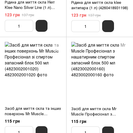
Рідина для миття скла Herr
Рідина для миття скла klee
Klee Nano Silver Line (1 л)
антипара (1 л) (4260418931198)
(4260353550935)
123 грн
123 грн
137 грн
137 грн
Засіб для миття скла та інших
Засіб для миття скла Mr
поверхонь Mr Muscle
Muscle Професіонал з
Професіонал зі спиртом
нашатирним спиртом
115 грн
115 грн
запасний блок 500 мл
запасний блок 500 мл
(4823002001020)
(4823002000160)