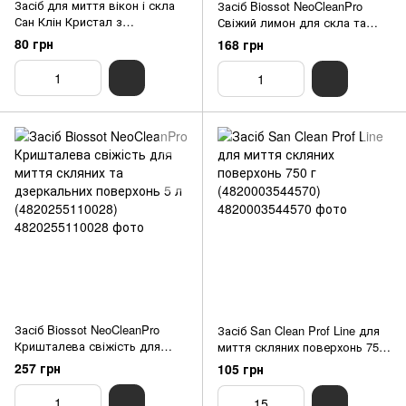
Засіб для миття вікон і скла
Засіб Biossot NeoCleanPro
Сан Клін Кристал з
Свіжий лимон для скла та
розпилювачем синій 500 мл
дзеркал 5 л (4820255110424)
80 грн
168 грн
(4820003540367)
Засіб Biossot NeoCleanPro
Засіб San Clean Prof Line для
Кришталева свіжість для
миття скляних поверхонь 750
миття скляних та дзеркальних
г (4820003544570)
257 грн
105 грн
поверхонь 5 л
(4820255110028)