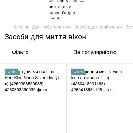
Каталог
Дім і побутова хімія
Засоби для прибирання
Зас
Засоби для миття вікон
Фільтр
За популярністю
−10%
−10%