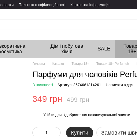
ї оферти
Політика конфіденційності
Контактна інформація
екоративна
Дім і побутова
Това
SALE
косметика
хімія
18+
Головна
Каталог
Товари 18+
Товари 18+ Perfumeh
Парфуми для чоловіків Perf
В наявності
Артикул: 3574661814261
Написати відгук
349 грн
499 грн
Увійти
для відображення накопичувальної знижки
%
Купити
Замовити шв