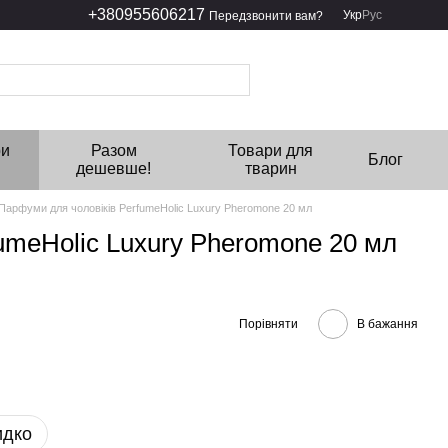
+380955606217
Укр
Рус
Передзвонити вам?
ри
Разом
Товари для
Блог
дешевше!
тварин
Парфуми для чоловіків PerfumeHolic Luxury Pheromone 20 мл
umeHolic Luxury Pheromone 20 мл
Порівняти
В бажання
идко