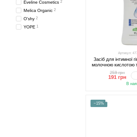
2
Eveline Cosmetics
2
Melica Organic
2
O'shy
1
YOPE
Артикул: 4
Засіб для інтимної гі
молочною кислотою 
(477041
259 грн
191 грн
В ная
−15%