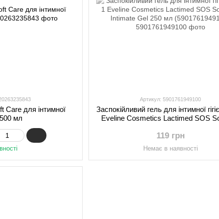
820263235843
Артикул: 5901761949100
t Care для інтимної
Заспокійливий гель для інтимної гігіє
и 500 мл
Eveline Cosmetics Lactimed SOS So
Intimate Gel 250 мл (5901761949
119 грн
вності
Немає в наявності