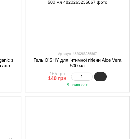
Артикул: 4820263235867
ganic з
Гель O'SHY для інтимної гігієни Aloe Vera
м алое
500 мл
165 грн
140 грн
В наявності