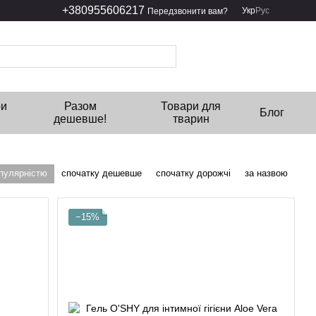
+380955606217
Укр
Рус
Передзвонити вам?
ри
Разом
Товари для
Блог
дешевше!
тварин
опулярністю
спочатку дешевше
спочатку дорожчі
за назвою
−15%