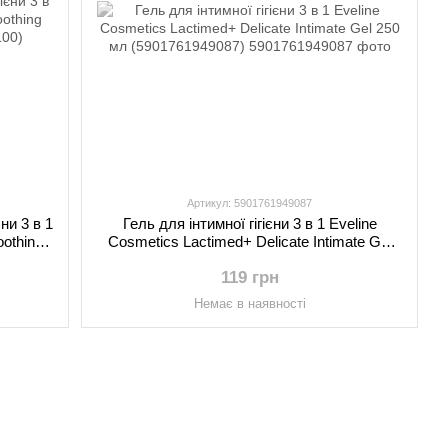
Артикул: 5901761949087
ни 3 в 1
Гель для інтимної гігієни 3 в 1 Eveline
othing
Cosmetics Lactimed+ Delicate Intimate Gel
100)
250 мл (5901761949087)
119 грн
Немає в наявності