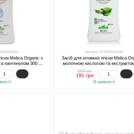
770416342112
Артикул: 4770416342105
гієни Melica Organic з
Засіб для інтимної гігієни Melica Or
та пантенолом 300 мл
молочною кислотою та екстракто
6342112)
300 мл (4770416342105)
259 грн
191 грн
вності
В наявності