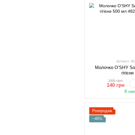
Артикул: 4
Молочко O'SHY Sof
гігієн
165 грн
140 грн
В ная
Розпродаж
−45%