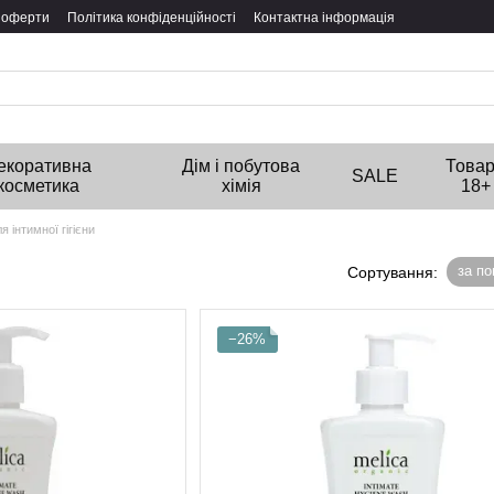
ї оферти
Політика конфіденційності
Контактна інформація
екоративна
Дім і побутова
Това
SALE
косметика
хімія
18+
я інтимної гігієни
за п
Сортування:
−26%