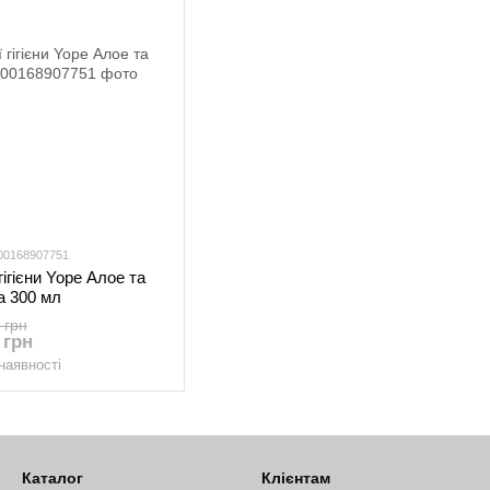
900168907751
гігієни Yope Алое та
а 300 мл
 грн
 грн
наявності
Каталог
Клієнтам