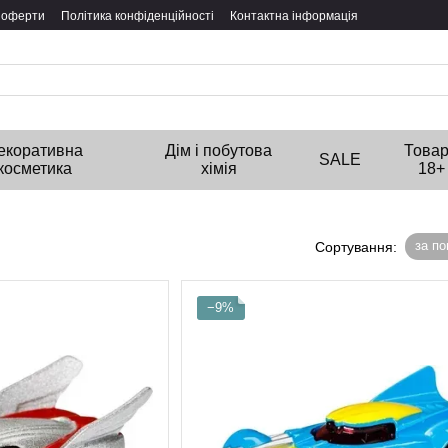
ї оферти
Політика конфіденційності
Контактна інформація
екоративна
Дім і побутова
Това
SALE
косметика
хімія
18+
за п
Сортування:
−9%