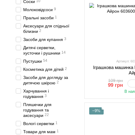
10
Соски
9
Молоковідсоси
1
Пральні засоби
Аксесуари для спідньої
2
білизни
3
Засоби для купання
Дитячі серветки,
14
хусточки і рушники
54
Пустушки
Артикул: 6
Іграшкова машинка
2
Косметика для дітей
Ай
Засоби для догляду за
109 грн
2
дитячою шкірою
99 грн
Харчування і
В ная
3
годування
Пляшечки для
годування та
−9%
22
аксесуари
1
Вологі серветки
1
Товари для мам