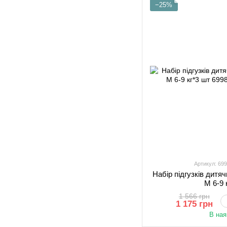
−25%
Артикул: 69
Набір підгузків дитя
М 6-9 
1 566 грн
1 175 грн
В ная