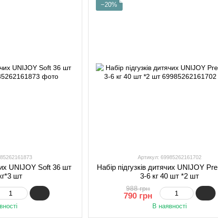
−20%
985262161873
Артикул: 69985262161702
чих UNIJOY Soft 36 шт
Набір підгузків дитячих UNIJOY Pr
кг*3 шт
3-6 кг 40 шт *2 шт
988 грн
790 грн
вності
В наявності