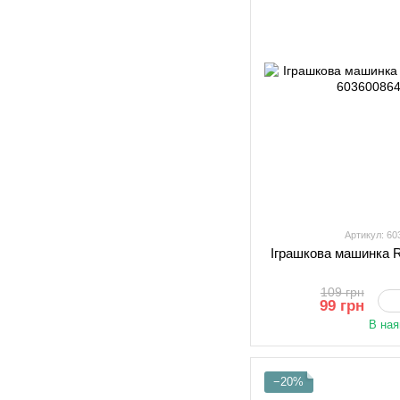
Артикул: 6
Іграшкова машинка 
109 грн
99 грн
В ная
−20%