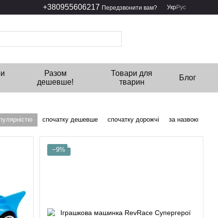
+380955606217
Укр
Рус
Передзвонити вам?
ри
Разом
Товари для
Блог
дешевше!
тварин
опулярністю
спочатку дешевше
спочатку дорожчі
за назвою
−9%