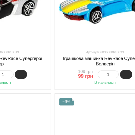
036008618019
Артикул: 6036008618033
 RevRace Супергерої
Іграшкова машинка RevRace Супе
ор
Волверін
109 грн
99 грн
вності
В наявності
−9%