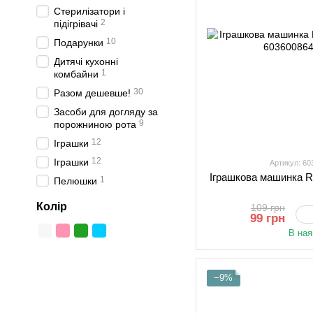
Стерилізатори і
2
підігрівачі
10
Подарунки
Дитячі кухонні
1
комбайни
30
Разом дешевше!
Засоби для догляду за
9
порожниною рота
12
Іграшки
12
Іграшки
Артикул: 6
Іграшкова машинка 
1
Пелюшки
Колір
109 грн
99 грн
В ная
−9%