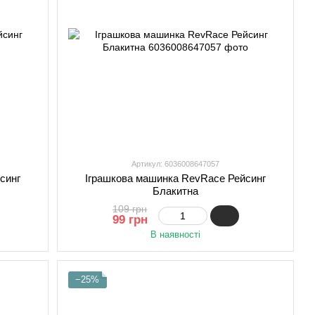
Артикул: 6036008647057
синг
Іграшкова машинка RevRace Рейсинг
Блакитна
109 грн
99 грн
В наявності
−25%