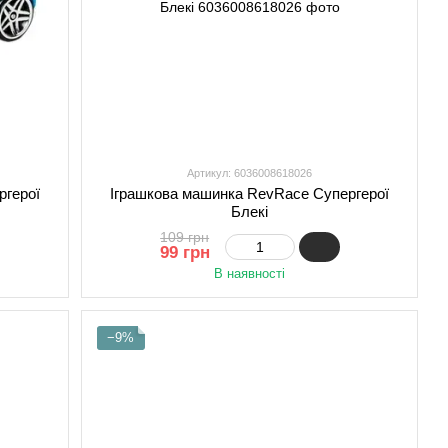
Артикул: 6036008618026
ргерої
Іграшкова машинка RevRace Супергерої
Блекі
109 грн
99 грн
В наявності
−9%