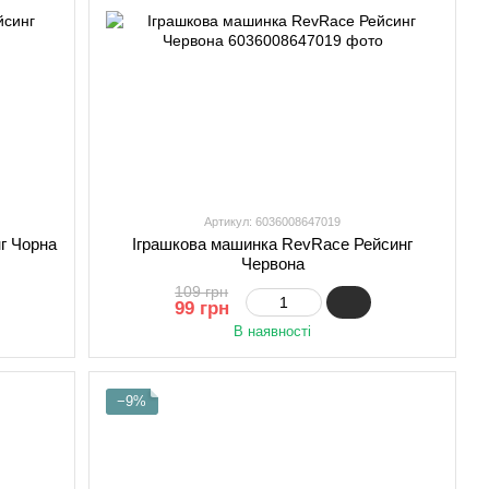
Артикул: 6036008647019
г Чорна
Іграшкова машинка RevRace Рейсинг
Червона
109 грн
99 грн
В наявності
−9%