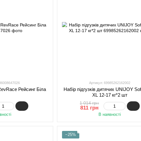
036008647026
Артикул: 69985262162002
RevRace Рейсинг Біла
Набір підгузків дитячих UNIJOY Sof
XL 12-17 кг*2 шт
1 014 грн
811 грн
вності
В наявності
−25%