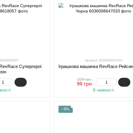
036008618057
Артикул: 6036008647033
 RevRace Супергерої
Іграшкова машинка RevRace Рейсин
рон
109 грн
99 грн
вності
В наявності
−9%