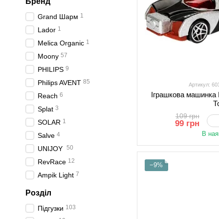
Бренд
1
Grand Шарм
1
Lador
1
Melica Organic
57
Moony
9
PHILIPS
85
Philips AVENT
Артикул: 6
Іграшкова машинка
6
Reach
Т
3
Splat
109 грн
1
SOLAR
99 грн
В ная
4
Salve
50
UNIJOY
12
RevRace
−9%
7
Ampik Light
Розділ
103
Підгузки