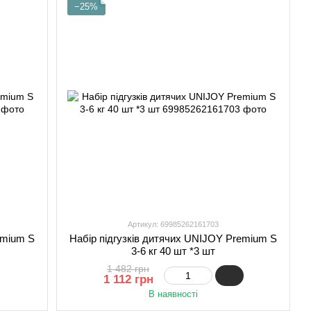
−25%
Артикул: 69985262161703
emium S
Набір підгузків дитячих UNIJOY Premium S
3-6 кг 40 шт *3 шт
1 482 грн
1 112 грн
В наявності