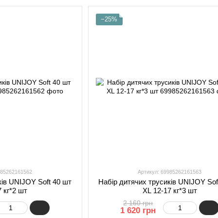
−25%
985262161562
Артикул: 69985262161563
ків UNIJOY Soft 40 шт
Набір дитячих трусиків UNIJOY Sof
7 кг*2 шт
XL 12-17 кг*3 шт
2 160 грн
1 620 грн