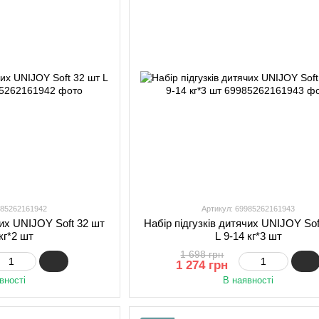
985262161942
Артикул: 69985262161943
чих UNIJOY Soft 32 шт
Набір підгузків дитячих UNIJOY Sof
 кг*2 шт
L 9-14 кг*3 шт
1 698 грн
1 274 грн
вності
В наявності