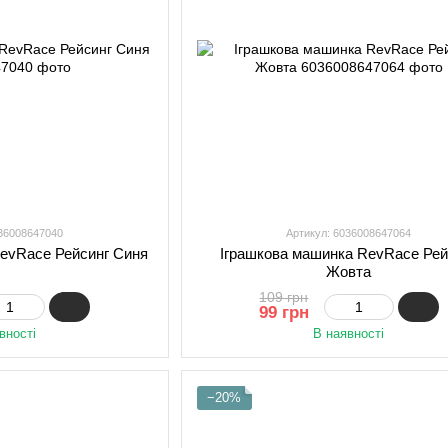
036008647040
Артикул: 6036008647064
RevRace Рейсинг Синя
Іграшкова машинка RevRace Рей
Жовта
109 грн
99 грн
вності
В наявності
−20%