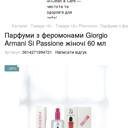
Каталог
Товари 18+
Товари 18+ Pheromon
Парфуми з фер
Парфуми з феромонами Giorgio
Armani Si Passione жіночі 60 мл
Артикул:
3614271994721
Написати відгук
−50%