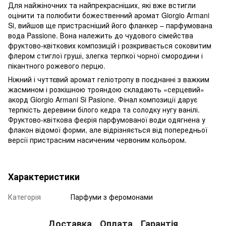
Для найжіночних та найпрекрасніших, які вже встигли
оцінити та полюбити божественний аромат Giorgio Armani
Si, вийшов ще пристрасніший його фланкер – парфумована
вода Passione. Вона належить до чудового сімейства
фруктово-квіткових композицій і розкривається соковитим
флером стиглої груші, злегка терпкої чорної смородини і
пікантного рожевого перцю.
Ніжний і чуттєвий аромат геліотропу в поєднанні з важким
жасмином і розкішною трояндою складають «серцевий»
акорд Giorgio Armani Si Pasione. Фінал композиції дарує
терпкість деревини білого кедра та солодку нугу ванілі.
Фруктово-квіткова феєрія парфумованої води одягнена у
флакон відомої форми, але відрізняється від попередньої
версії пристрасним насиченим червоним кольором.
Характеристики
Категорія
Парфуми з феромонами
Доставка
Оплата
Гарантія