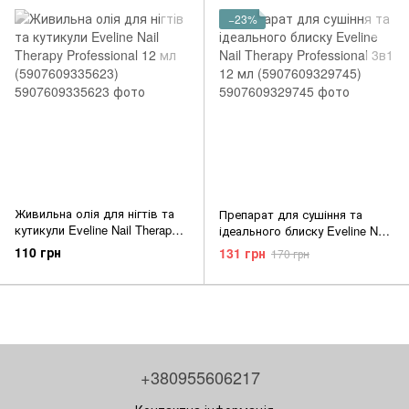
−23%
Живильна олія для нігтів та
Препарат для сушіння та
кутикули Eveline Nail Therapy
ідеального блиску Eveline Nail
Professional 12 мл
Therapy Professional 3в1 12 мл
110 грн
131 грн
170 грн
(5907609335623)
(5907609329745)
+380955606217