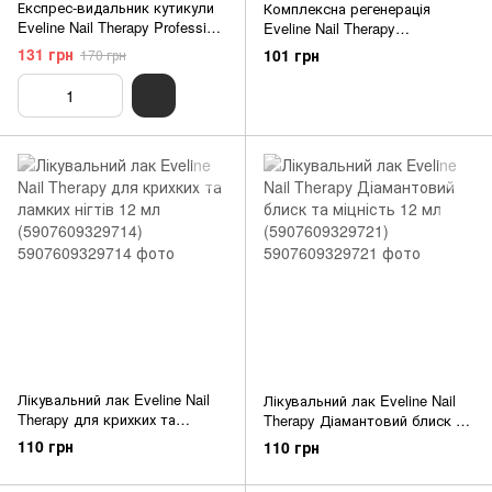
Експрес-видальник кутикули
Комплексна регенерація
Eveline Nail Therapy Profession
Eveline Nail Therapy
12ml (5907609333506)
Professional Здорові нігті
131 грн
101 грн
170 грн
Golden Shine 8-1 12 мл
(5901761939323)
Лікувальний лак Eveline Nail
Лікувальний лак Eveline Nail
Therapy для крихких та
Therapy Діамантовий блиск та
ламких нігтів 12 мл
міцність 12 мл (5907609329721)
110 грн
110 грн
(5907609329714)