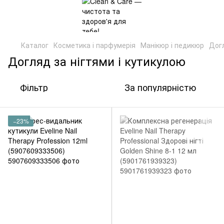
Каталог
Косметика і парфумерія
Манікюр і педикюр
Догл
Догляд за нігтями і кутикулою
Фільтр
За популярністю
−23%