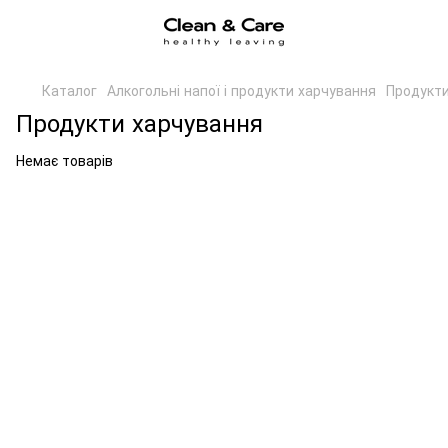
Каталог
Алкогольні напої і продукти харчування
Продукти
Продукти харчування
Немає товарів