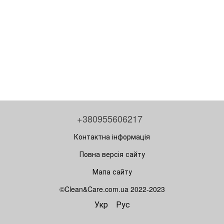
+380955606217
Контактна інформація
Повна версія сайту
Мапа сайту
©Clean&Care.com.ua 2022-2023
Укр
Рус