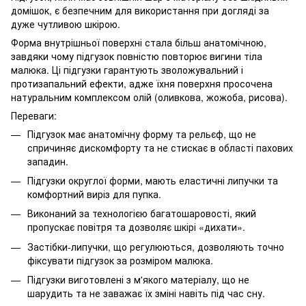
домішок, є безпечним для використання при догляді за
дуже чутливою шкірою.
Форма внутрішньої поверхні стала більш анатомічною,
завдяки чому підгузок повністю повторює вигини тіла
малюка. Ці підгузки гарантують зволожувальний і
протизапальний ефекти, адже їхня поверхня просочена
натуральним комплексом олій (оливкова, жожоба, рисова).
Переваги:
Підгузок має анатомічну форму та рельєф, що не
спричиняє дискомфорту та не стискає в області пахових
западин.
Підгузки округлої форми, мають еластичні липучки та
комфортний виріз для пупка.
Виконаний за технологією багатошаровості, який
пропускає повітря та дозволяє шкірі «дихати».
Застібки-липучки, що регулюються, дозволяють точно
фіксувати підгузок за розміром малюка.
Підгузки виготовлені з м'якого матеріалу, що не
шарудить та не заважає їх зміні навіть під час сну.