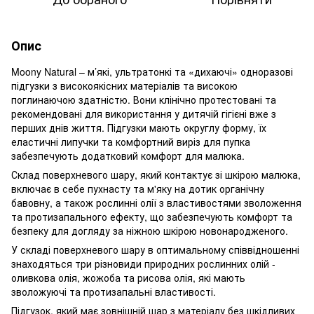
Опис
Moony Natural – м’які, ультратонкі та «дихаючі» одноразові
підгузки з високоякісних матеріалів та високою
поглинаючою здатністю. Вони клінічно протестовані та
рекомендовані для використання у дитячій гігієні вже з
перших днів життя. Підгузки мають округлу форму, їх
еластичні липучки та комфортний виріз для пупка
забезпечують додатковий комфорт для малюка.
Склад поверхневого шару, який контактує зі шкірою малюка,
включає в себе пухнасту та м'яку на дотик органічну
бавовну, а також рослинні олії з властивостями зволоження
та протизапального ефекту, що забезпечують комфорт та
безпеку для догляду за ніжною шкірою новонародженого.
У складі поверхневого шару в оптимальному співвідношенні
знаходяться три різновиди природних рослинних олій -
оливкова олія, жожоба та рисова олія, які мають
зволожуючі та протизапальні властивості.
Підгузок, який має зовнішній шар з матеріалу без шкідливих