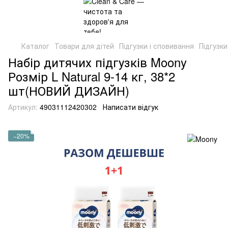
Каталог
Товари для дітей
Підгузки і сповивання
Підгузки
Набір дитячих підгузків Moony
Розмір L Natural 9-14 кг, 38*2
шт(НОВИЙ ДИЗАЙН)
Артикул:
49031112420302
Написати відгук
−20%