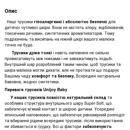
Опис
Наші трусики
гіпоалергенні і абсолютно безпечні
для
дитячої чутливої шкіри. Вони не містять хлору, відбілювачів,
токсичних речовин, синтетичних ароматизаторів. Тому
подразнень та висипань на ніжній шкірі вашого малюка
точно не буде.
Трусики дуже тонкі
і навіть наповнені не сильно
провисатимуть між ніжками і не заважатимуть ходьбі.
Внутрішній шар розроблений таким чином, щоб трусики та
шкіра малюка могли дихати, але не протікати що подарує
Вашому чаду
комфорт та безпеку.
Всередині натуральна
бавовна, жодної синтетики.
Переваги трусиків Unijoy Baby
У наших трусиків повністю натуральний склад
та
особлива структура внутрішнього шару Super-Soft, що
забезпечує м'який контакт зі шкірою дитини. Усередині
японський наповнювач, що забезпечує рівномірний розподіл
та вбирання рідини всередині трусиків, після використання
не збивається в грудку. Всі ці фактори
забезпечують