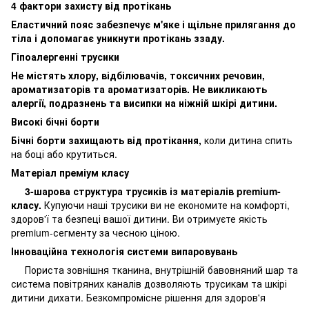
4 фактори захисту від протікань
Еластичний пояс забезпечує м'яке і щільне прилягання до
тіла і допомагає уникнути протікань ззаду.
Гіпоалергенні трусики
Не містять хлору, відбілювачів, токсичних речовин,
ароматизаторів та ароматизаторів. Не викликають
алергії, подразнень та висипки на ніжній шкірі дитини.
Високі бічні борти
Бічні борти захищають від протікання,
коли дитина спить
на боці або крутиться.
Матеріал преміум класу
3-шарова структура трусиків із матеріалів premium-
класу.
Купуючи наші трусики ви не економите на комфорті,
здоров'ї та безпеці вашої дитини. Ви отримуєте якість
premium-сегменту за чесною ціною.
Інноваційна технологія системи випаровувань
Пориста зовнішня тканина, внутрішній бавовняний шар та
система повітряних каналів дозволяють трусикам та шкірі
дитини дихати. Безкомпромісне рішення для здоров'я