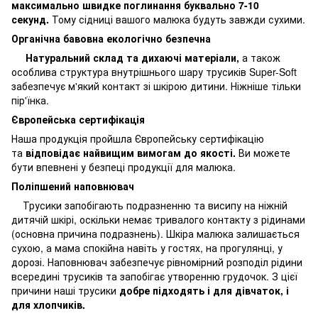
максимально швидке поглинання буквально 7-10
секунд.
Тому сідниці вашого малюка будуть завжди сухими.
Органічна бавовна екологічно безпечна
Натуральний склад та дихаючі матеріали,
а також
особлива структура внутрішнього шару трусиків Super-Soft
забезпечує м'який контакт зі шкірою дитини. Ніжніше тільки
пір'їнка.
Європейська сертифікація
Наша продукція пройшла Європейську сертифікацію
та
відповідає найвищим вимогам до якості.
Ви можете
бути впевнені у безпеці продукції для малюка.
Поліпшений наповнювач
Трусики запобігають подразненню та висипу на ніжній
дитячій шкірі, оскільки немає тривалого контакту з рідинами
(основна причина подразнень). Шкіра малюка залишається
сухою, а мама спокійна навіть у гостях, на прогулянці, у
дорозі. Наповнювач забезпечує рівномірний розподіл рідини
всередині трусиків та запобігає утворенню грудочок. З цієї
причини наші трусики
добре підходять і для дівчаток, і
для хлопчиків.