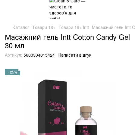
Каталог
Товари 18+
Товари 18+ Intt
Масажний гель Intt C
Масажний гель Intt Cotton Candy Gel
30 мл
Артикул:
5600304015424
Написати відгук
−25%