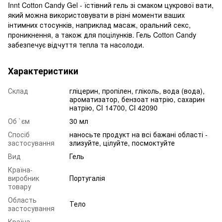
Innt Cotton Candy Gel - їстівний гель зі смаком цукрової вати,
який можна використовувати в різні моменти ваших
інтимних стосунків, наприклад масаж, оральний секс,
проникнення, а також для поцілунків. Гель Cotton Candy
забезпечує відчуття тепла та насолоди.
Характеристики
Склад
гліцерин, пропілен, гліколь, вода (вода),
ароматизатор, бензоат натрію, сахарин
натрію, CI 14700, CI 42090
Об `єм
30 мл
Спосіб
наносьте продукт на всі бажані області -
застосування
злизуйте, цілуйте, посмоктуйте
Вид
Гель
Країна-
виробник
Португалія
товару
Область
Тело
застосування
Країна