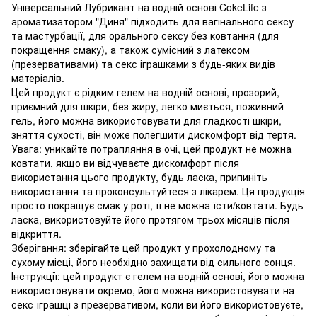
Універсальний Лубрикант на водній основі CokeLife з
ароматизатором "Диня" підходить для вагінального сексу
та мастурбації, для орального сексу без ковтання (для
покращення смаку), а також сумісний з латексом
(презервативами) та секс іграшками з будь-яких видів
матеріалів.
Цей продукт є рідким гелем на водній основі, прозорий,
приємний для шкіри, без жиру, легко миється, поживний
гель, його можна використовувати для гладкості шкіри,
зняття сухості, він може полегшити дискомфорт від тертя.
Увага: уникайте потрапляння в очі, цей продукт не можна
ковтати, якщо ви відчуваєте дискомфорт після
використання цього продукту, будь ласка, припиніть
використання та проконсультуйтеся з лікарем. Ця продукція
просто покращує смак у роті, її не можна їсти/ковтати. Будь
ласка, використовуйте його протягом трьох місяців після
відкриття.
Зберігання: зберігайте цей продукт у прохолодному та
сухому місці, його необхідно захищати від сильного сонця.
Інструкції: цей продукт є гелем на водній основі, його можна
використовувати окремо, його можна використовувати на
секс-іграшці з презервативом, коли ви його використовуєте,