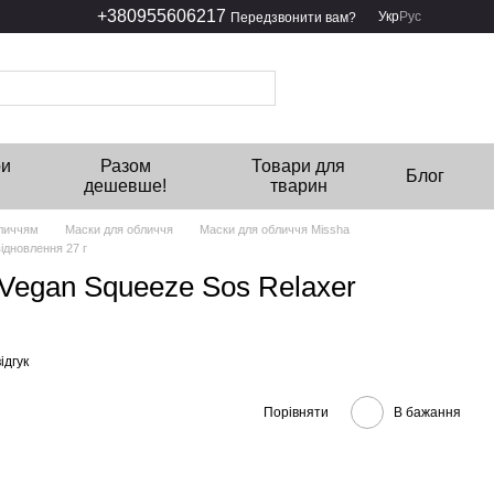
+380955606217
Укр
Рус
Передзвонити вам?
ри
Разом
Товари для
Блог
дешевше!
тварин
бличчям
Маски для обличчя
Маски для обличчя Missha
ідновлення 27 г
 Vegan Squeeze Sos Relaxer
ідгук
Порівняти
В бажання