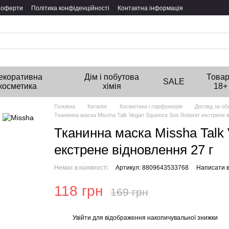
ї оферти
Політика конфіденційності
Контактна інформація
екоративна
Дім і побутова
Това
SALE
косметика
хімія
18+
Головна
Каталог
Косметика і парфумерія
Догляд за о
Тканинна маска Missha Talk Vegan Squeeze Sos Relaxer екстрене в
Тканинна маска Missha Talk
екстрене відновлення 27 г
Немає в наявності
Артикул: 8809643533768
Написати в
118 грн
169 грн
Увійти
для відображення накопичувальної знижки
%